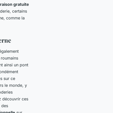
vraison gratuite
derie, certains
ine, comme la
erne
 également
 roumains
t ainsi un pont
ofondément
s sur ce
rs le monde, y
oderies
z découvrir ces
 des
ionnelle
sur