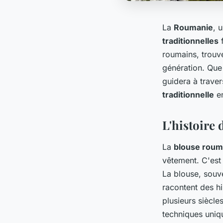
La
Roumanie
, 
traditionnelles
f
roumains, trouv
génération. Que
guidera à traver
traditionnelle
en
L'histoire 
La
blouse roum
vêtement. C'est
La blouse, souv
racontent des hi
plusieurs siècl
techniques uniq