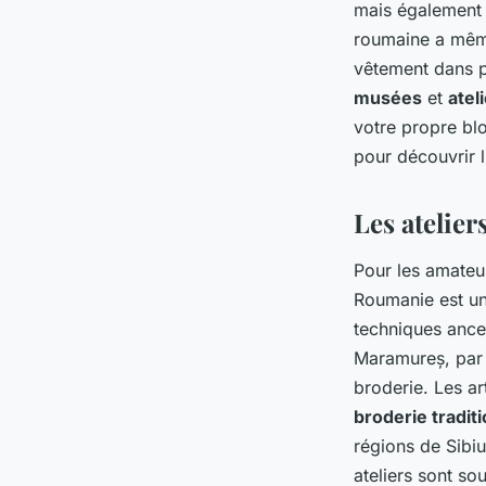
mais également d
roumaine a mêm
vêtement dans p
musées
et
atel
votre propre bl
pour découvrir l'
Les atelie
Pour les amateu
Roumanie est un
techniques ance
Maramureș, par 
broderie. Les ar
broderie tradit
régions de Sibiu
ateliers sont so