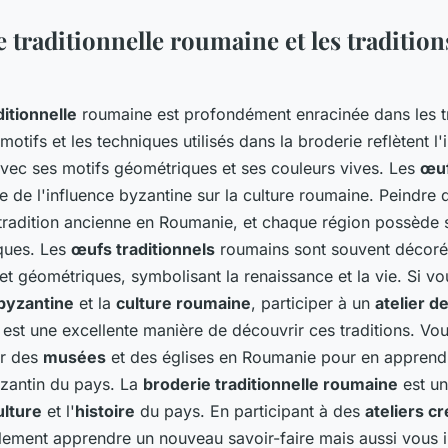
 traditionnelle roumaine et les tradition
ditionnelle
roumaine est profondément enracinée dans les tr
motifs et les techniques utilisés dans la broderie reflètent l
avec ses motifs géométriques et ses couleurs vives. Les
œuf
e de l'influence byzantine sur la culture roumaine. Peindre
tradition ancienne en Roumanie, et chaque région possède 
iques. Les
œufs traditionnels
roumains sont souvent décoré
 et géométriques, symbolisant la renaissance et la vie. Si vo
 byzantine
et la
culture roumaine
, participer à un
atelier d
 est une excellente manière de découvrir ces traditions. V
er des
musées
et des églises en Roumanie pour en appren
yzantin du pays. La
broderie traditionnelle roumaine
est un
ulture
et l'
histoire
du pays. En participant à des
ateliers cr
ement apprendre un nouveau savoir-faire mais aussi vous