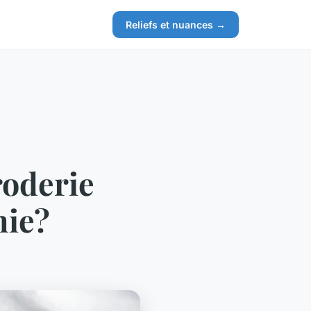
Reliefs et nuances →
roderie
nie?