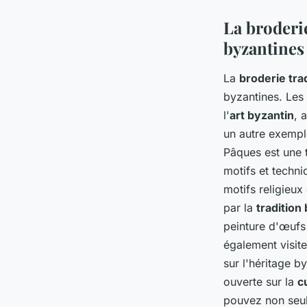
La broderie
byzantines
La
broderie tra
byzantines. Les 
l'
art byzantin
, 
un autre exempl
Pâques est une 
motifs et techn
motifs religieux
par la
tradition
peinture d'œufs
également visit
sur l'héritage b
ouverte sur la
c
pouvez non seul