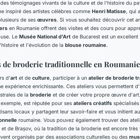
es témoignages vivants de la culture et de l'histoire du pa
e inspiré des artistes célèbres comme
Henri Matisse
, qui 
lusieurs de ses
œuvres
. Si vous souhaitez découvrir cet ar
iers
en Roumanie offrent des visites et des cours pour appr
ouse. Le
Musée National d'Art
de Bucarest est un excellent
histoire et l'évolution de la
blouse roumaine
.
rs de broderie traditionnelle en Roumanie
rs d'
art
et de
culture
, participer à un
atelier de broderie tr
e expérience enrichissante. Ces ateliers vous permettent d
strales de la
broderie
et de créer votre propre œuvre d'art
exemple, est réputée pour ses
ateliers créatifs
spécialisés
tisans locaux y partagent leur savoir-faire et vous initient a
ionnelle
roumaine. Vous pouvez également trouver des ateli
 et de Brașov, où la tradition de la broderie est encore très
uvent organisés par des associations culturelles ou des
mus