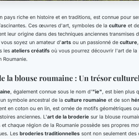
un pays riche en histoire et en traditions, est connue pour s
ascinantes. Ces œuvres d'art, symboles de la
culture
et de
ent leur origine dans des techniques anciennes transmises 
 vous soyez un amateur d'
arts
ou un passionné de
culture
s les
ateliers créatifs
où vous pourrez découvrir l'art de la
 Roumanie.
de la blouse roumaine : Un trésor culturel
aine
, également connue sous le nom d'
"ie"
, est bien plus 
 un symbole ancestral de la
culture roumaine
et de son
hér
ent en coton ou en lin, est ornée de motifs géométriques ou
stoires anciennes. L'
art de la broderie
sur la blouse roumai
es et chaque région de la Roumanie possède ses propres mot
ues. Les
broderies traditionnelles
sont non seulement des 