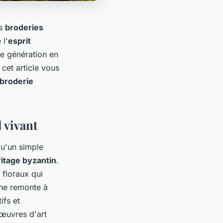
es
broderies
 l'
esprit
de génération en
, cet article vous
broderie
 vivant
qu'un simple
itage byzantin
.
 floraux qui
ne remonte à
ifs et
œuvres d'art