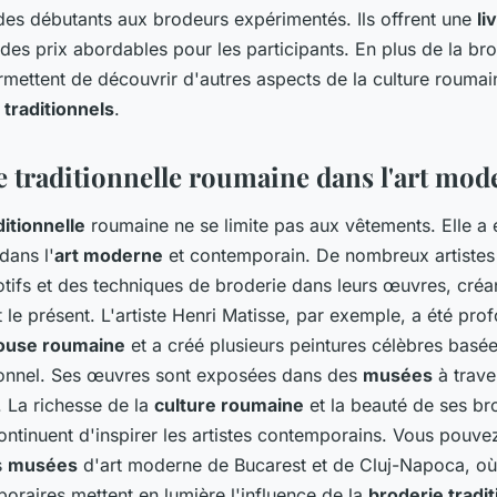
 des débutants aux brodeurs expérimentés. Ils offrent une
li
des prix abordables pour les participants. En plus de la bro
ermettent de découvrir d'autres aspects de la culture rouma
traditionnels
.
e traditionnelle roumaine dans l'art mod
ditionnelle
roumaine ne se limite pas aux vêtements. Elle a
dans l'
art moderne
et contemporain. De nombreux artistes
tifs et des techniques de broderie dans leurs œuvres, créan
t le présent. L'artiste Henri Matisse, par exemple, a été pr
ouse roumaine
et a créé plusieurs peintures célèbres basée
ionnel. Ses œuvres sont exposées dans des
musées
à trave
. La richesse de la
culture roumaine
et la beauté de ses br
continuent d'inspirer les artistes contemporains. Vous pouve
s
musées
d'art moderne de Bucarest et de Cluj-Napoca, où
oraires mettent en lumière l'influence de la
broderie tradit