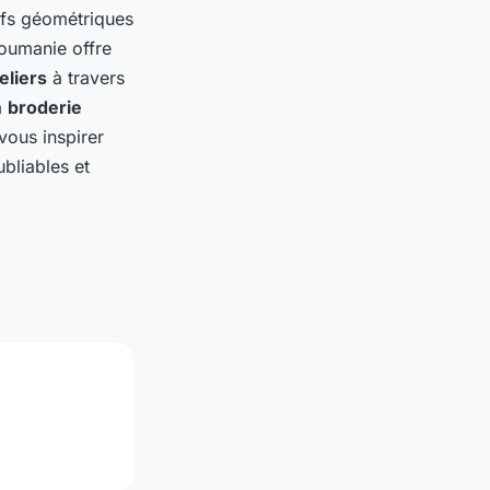
tifs géométriques
Roumanie offre
eliers
à travers
a
broderie
vous inspirer
bliables et