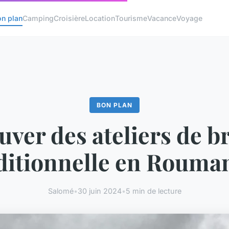
on plan
Camping
Croisière
Location
Tourisme
Vacance
Voyage
BON PLAN
uver des ateliers de b
ditionnelle en Rouma
Salomé
•
30 juin 2024
•
5 min de lecture