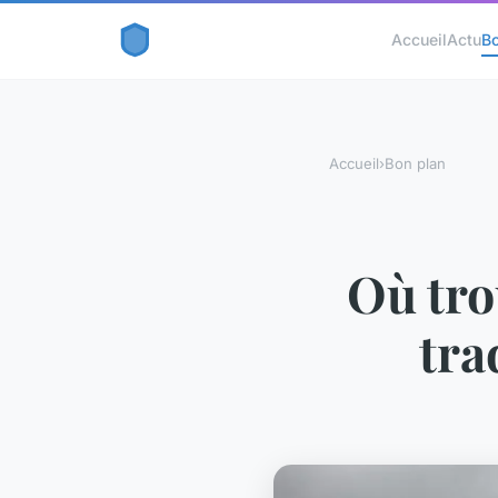
Accueil
Actu
B
Accueil
›
Bon plan
Où tro
tra