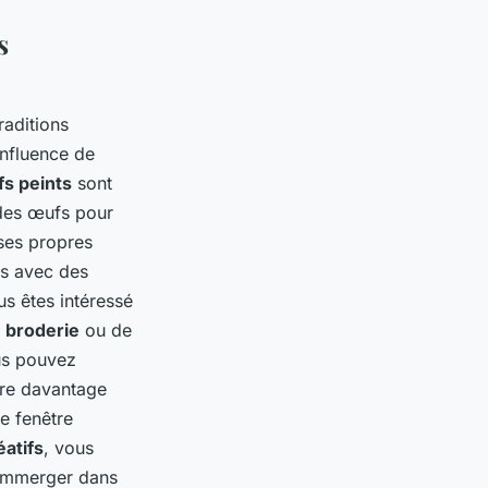
s
aditions
'influence de
s peints
sont
 des œufs pour
ses propres
s avec des
us êtes intéressé
e broderie
ou de
ous pouvez
dre davantage
e fenêtre
éatifs
, vous
 immerger dans