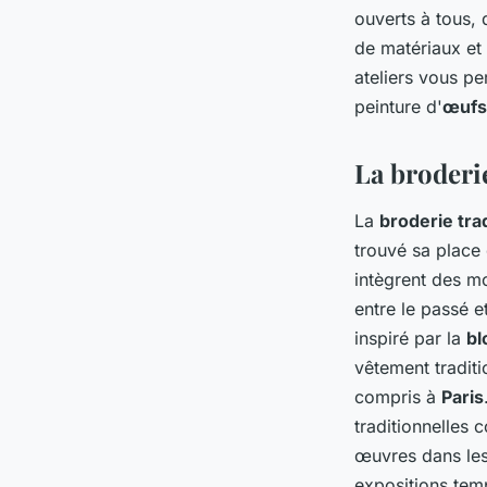
ouverts à tous,
de matériaux et 
ateliers vous p
peinture d'
œufs 
La broderi
La
broderie tra
trouvé sa place 
intègrent des mo
entre le passé e
inspiré par la
bl
vêtement tradit
compris à
Paris
traditionnelles 
œuvres dans le
expositions temp