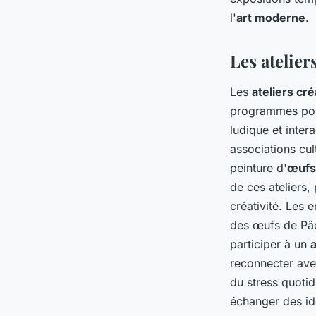
l'
art moderne
.
Les atelier
Les
ateliers cré
programmes pour
ludique et inter
associations cult
peinture d'
œufs 
de ces ateliers,
créativité. Les 
des œufs de Pâq
participer à un
a
reconnecter avec
du stress quoti
échanger des id