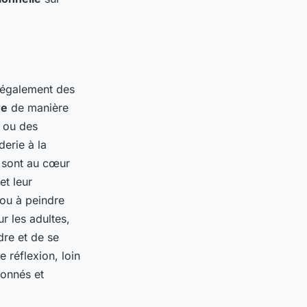
t également des
re
de manière
ou des
derie à la
s sont au cœur
et leur
 ou à peindre
r les adultes,
dre et de se
 réflexion, loin
ionnés et