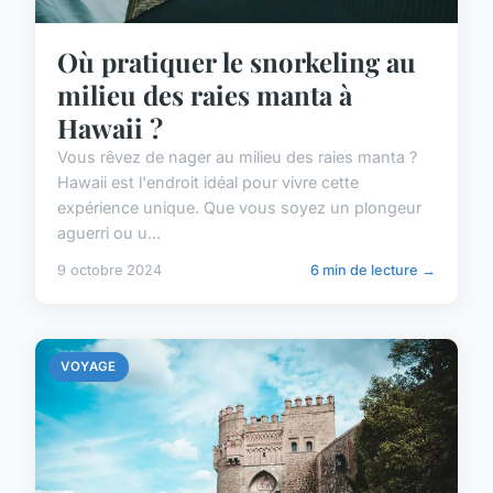
Où pratiquer le snorkeling au
milieu des raies manta à
Hawaii ?
Vous rêvez de nager au milieu des raies manta ?
Hawaii est l'endroit idéal pour vivre cette
expérience unique. Que vous soyez un plongeur
aguerri ou u...
9 octobre 2024
6 min de lecture →
VOYAGE