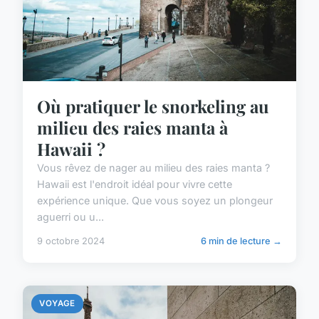
Où pratiquer le snorkeling au
milieu des raies manta à
Hawaii ?
Vous rêvez de nager au milieu des raies manta ?
Hawaii est l'endroit idéal pour vivre cette
expérience unique. Que vous soyez un plongeur
aguerri ou u...
9 octobre 2024
6 min de lecture →
VOYAGE