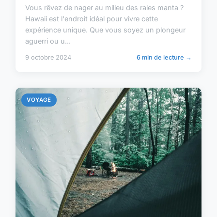
Vous rêvez de nager au milieu des raies manta ?
Hawaii est l'endroit idéal pour vivre cette
expérience unique. Que vous soyez un plongeur
aguerri ou u...
9 octobre 2024
6 min de lecture →
VOYAGE