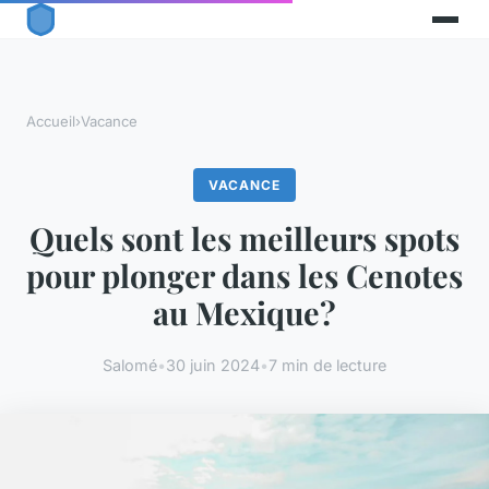
Accueil
›
Vacance
VACANCE
Quels sont les meilleurs spots
pour plonger dans les Cenotes
au Mexique?
Salomé
•
30 juin 2024
•
7 min de lecture